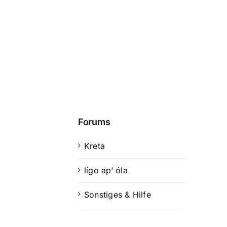
Forums
Kreta
lígo ap‘ óla
Sonstiges & Hilfe