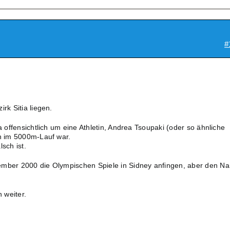
#
rk Sitia liegen.
ja offensichtlich um eine Athletin, Andrea Tsoupaki (oder so ähnliche
ch im 5000m-Lauf war.
sch ist.
ember 2000 die Olympischen Spiele in Sidney anfingen, aber den N
.
n weiter.