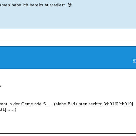
amen habe ich bereits ausradiert 😎
#
?
steht in der Gemeinde S….. (siehe Bild unten rechts: [ch916][ch919]
h931]……)