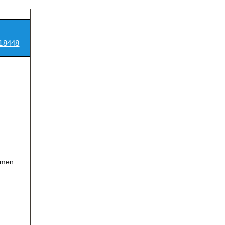
18448
amen