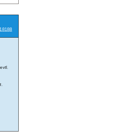
18188
evtl.
t.