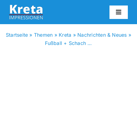
Zum
Inhalt
Toggl
springen
Navig
HO
Startseite
»
Themen
»
Kreta
»
Nachrichten & Neues
»
Fußball + Schach …
KR
IN
FO
BL
KON