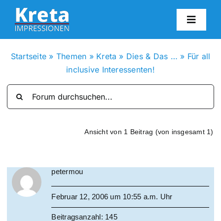
Zum
Inhalt
Toggl
springen
Navig
HO
Startseite
»
Themen
»
Kreta
»
Dies & Das …
»
Für all
inclusive Interessenten!
KR
IN
Ansicht von 1 Beitrag (von insgesamt 1)
FO
petermou
BL
Februar 12, 2006 um 10:55 a.m. Uhr
KON
Beitragsanzahl: 145