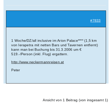
Suche
nach:
#7833
Mein 
1 Woche/DZ/all inclusive im Arion Palace**** (1,5 km
von Ierapetra mit netten Bars und Tavernen entfernt)
kann man bei Buchung bis 31.3.2006 um €
519.-/Person (inkl. Flug) ergattern.
http://www.neckermannreisen.at
Peter
Ansicht von 1 Beitrag (von insgesamt 1)