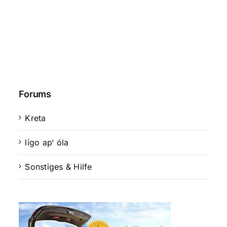
Forums
Kreta
lígo ap‘ óla
Sonstiges & Hilfe