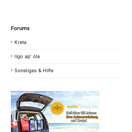
Forums
Kreta
lígo ap‘ óla
Sonstiges & Hilfe