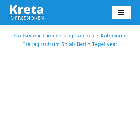
Zum
Inhalt
Toggl
springen
Navig
HO
Startseite
»
Themen
»
lígo ap‘ óla
»
Kafenion
»
Freitag früh um 6h ab Berlin Tegel year
KR
IN
FO
BL
KON