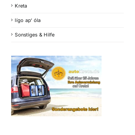
Kreta
lígo ap‘ óla
Sonstiges & Hilfe