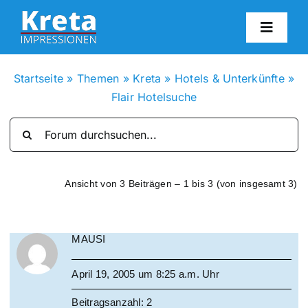
Zum
Inhalt
Toggl
springen
Navig
HO
Startseite
»
Themen
»
Kreta
»
Hotels & Unterkünfte
»
Flair Hotelsuche
KR
IN
Ansicht von 3 Beiträgen – 1 bis 3 (von insgesamt 3)
FO
MAUSI
BL
April 19, 2005 um 8:25 a.m. Uhr
KON
Beitragsanzahl: 2