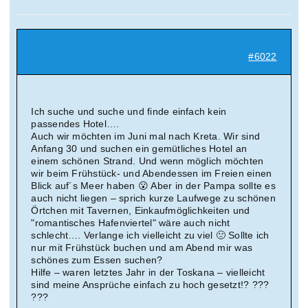
Suche
nach:
#6022
Mein 
Ich suche und suche und finde einfach kein
passendes Hotel….
Auch wir möchten im Juni mal nach Kreta. Wir sind
Anfang 30 und suchen ein gemütliches Hotel an
einem schönen Strand. Und wenn möglich möchten
wir beim Frühstück- und Abendessen im Freien einen
Blick auf´s Meer haben 😮 Aber in der Pampa sollte es
auch nicht liegen – sprich kurze Laufwege zu schönen
Örtchen mit Tavernen, Einkaufmöglichkeiten und
"romantisches Hafenviertel" wäre auch nicht
schlecht…. Verlange ich vielleicht zu viel 🙁 Sollte ich
nur mit Frühstück buchen und am Abend mir was
schönes zum Essen suchen?
Hilfe – waren letztes Jahr in der Toskana – vielleicht
sind meine Ansprüche einfach zu hoch gesetzt!? ???
???