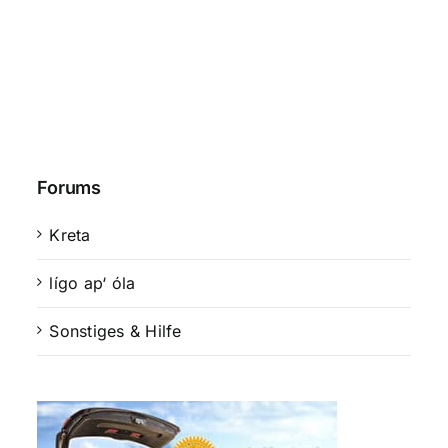
Forums
Kreta
lígo ap‘ óla
Sonstiges & Hilfe