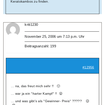
Keratokambos zu finden.
kriti1230
November 25, 2006 um 7:13 p.m. Uhr
Beitragsanzahl: 199
#12956
… na, das freut mich sehr !! 🙂
… war ja ein °harter Kampf° !! 😮
… und was gibt’s als °Gewinner- Preis° ????? 😉