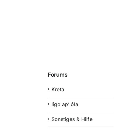
Forums
Kreta
lígo ap‘ óla
Sonstiges & Hilfe