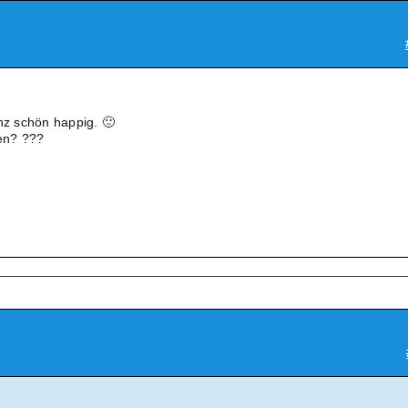
anz schön happig. 🙁
en? ???