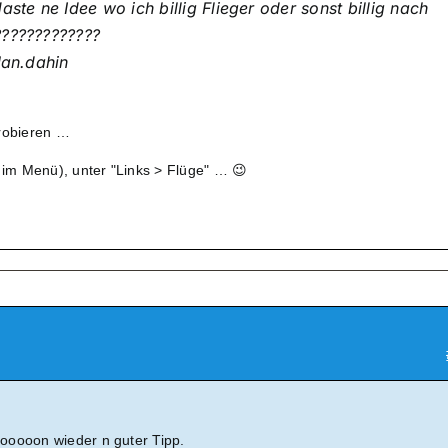
aste ne Idee wo ich billig Flieger oder sonst billig nach
????????????
Jan.dahin
probieren …
s im Menü), unter "Links > Flüge" … 😉
ooooon wieder n guter Tipp.