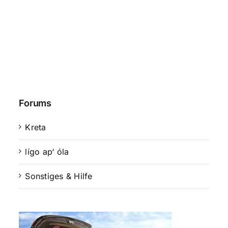
Forums
Kreta
lígo ap‘ óla
Sonstiges & Hilfe