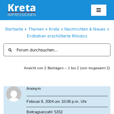
Zum
Inhalt
Toggl
springen
Navig
HO
Startseite
»
Themen
»
Kreta
»
Nachrichten & Neues
»
Erdbeben erschütterte Rhodos
KR
IN
Ansicht von 2 Beiträgen – 1 bis 2 (von insgesamt 2)
FO
Anonym
BL
Februar 8, 2004 um 10:06 p.m. Uhr
KON
Beitragsanzahl: 5352