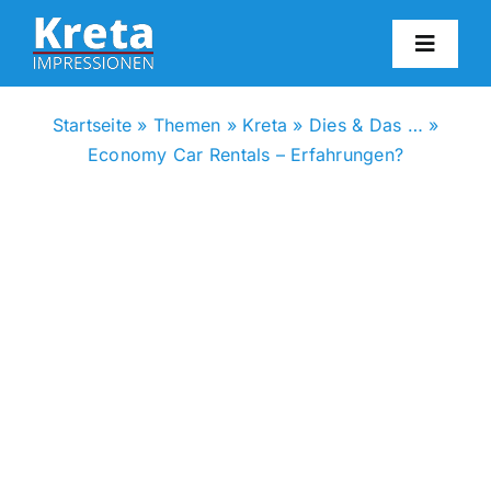
Zum
Inhalt
Toggl
springen
Navig
HO
Startseite
»
Themen
»
Kreta
»
Dies & Das …
»
Economy Car Rentals – Erfahrungen?
KR
IN
FO
BL
KON