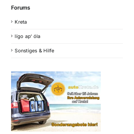
Forums
Kreta
lígo ap‘ óla
Sonstiges & Hilfe