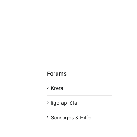
Forums
Kreta
lígo ap‘ óla
Sonstiges & Hilfe