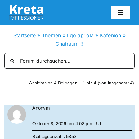
Zum
Inhalt
Toggl
springen
Navig
HO
Startseite
»
Themen
»
lígo ap‘ óla
»
Kafenion
»
Chatraum !!
KR
IN
Ansicht von 4 Beiträgen – 1 bis 4 (von insgesamt 4)
FO
Anonym
BL
Oktober 8, 2006 um 4:08 p.m. Uhr
KON
Beitragsanzahl: 5352