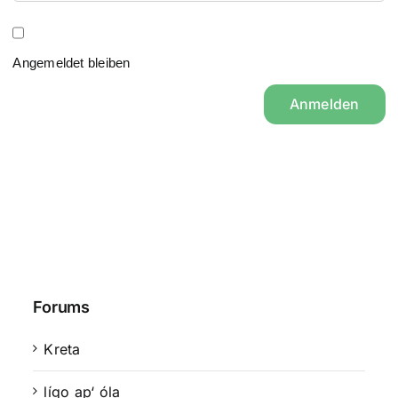
Angemeldet bleiben
Anmelden
Forums
Kreta
lígo ap‘ óla