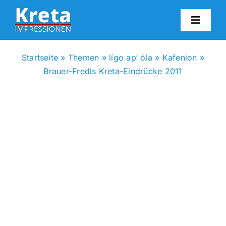
Zum
Inhalt
Toggl
springen
Navig
HO
Startseite
»
Themen
»
lígo ap‘ óla
»
Kafenion
»
Brauer-Fredls Kreta-Eindrücke 2011
KR
IN
FO
BL
KON