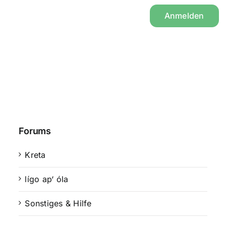
Anmelden
Forums
Kreta
lígo ap‘ óla
Sonstiges & Hilfe