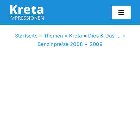
Zum
Inhalt
Toggl
springen
Navig
HO
Startseite
»
Themen
»
Kreta
»
Dies & Das …
»
Benzinpreise 2008 + 2009
KR
IN
FO
BL
KON