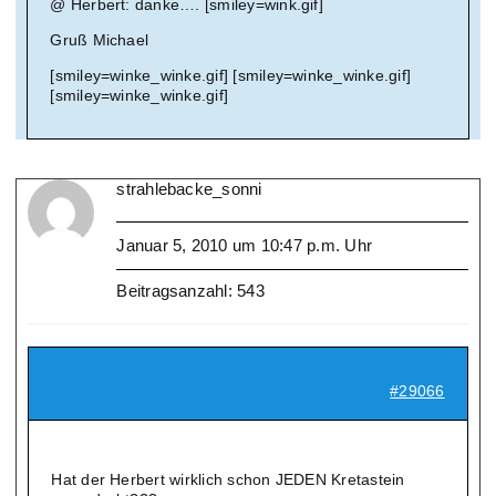
@ Herbert: danke…. [smiley=wink.gif]
Gruß Michael
[smiley=winke_winke.gif] [smiley=winke_winke.gif]
[smiley=winke_winke.gif]
strahlebacke_sonni
Januar 5, 2010 um 10:47 p.m. Uhr
Beitragsanzahl: 543
#29066
Hat der Herbert wirklich schon JEDEN Kretastein