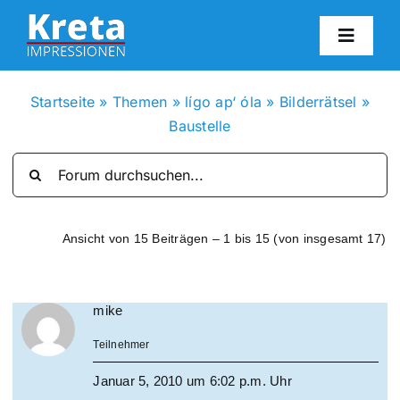
Zum
Inhalt
Toggl
springen
Navig
HO
Startseite
»
Themen
»
lígo ap‘ óla
»
Bilderrätsel
»
Baustelle
KR
IN
Ansicht von 15 Beiträgen – 1 bis 15 (von insgesamt 17)
FO
mike
BL
Teilnehmer
KON
Januar 5, 2010 um 6:02 p.m. Uhr