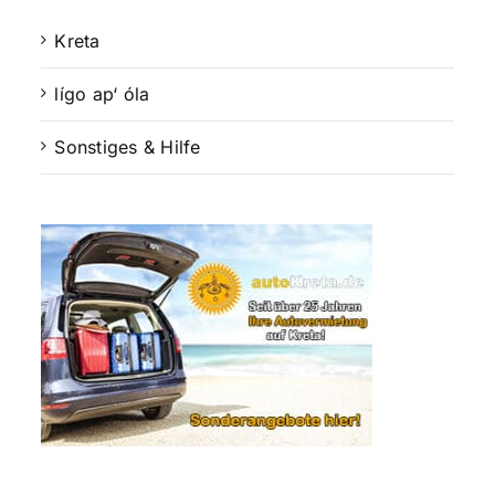
Kreta
lígo ap‘ óla
Sonstiges & Hilfe