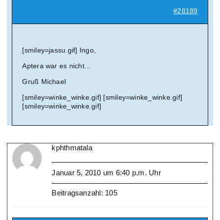
#28189
[smiley=jassu.gif] Ingo,
Aptera war es nicht…
Gruß Michael
[smiley=winke_winke.gif] [smiley=winke_winke.gif]
[smiley=winke_winke.gif]
kphthmatala
Januar 5, 2010 um 6:40 p.m. Uhr
Beitragsanzahl: 105