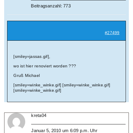
Beitragsanzahl: 773
Suche
nach:
#27499
Mein 
[smiley=jassas.gif],
wo ist hier renoviert worden ???
Gruß Michael
[smiley=winke_winke.gif] [smiley=winke_winke.gif]
[smiley=winke_winke.gif]
kreta04
Januar 5, 2010 um 6:09 p.m. Uhr