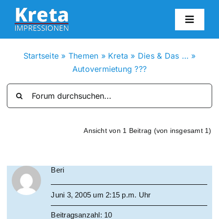
Zum
Inhalt
Toggl
springen
Navig
HO
Startseite
»
Themen
»
Kreta
»
Dies & Das …
»
Autovermietung ???
KR
IN
Ansicht von 1 Beitrag (von insgesamt 1)
FO
Beri
BL
Juni 3, 2005 um 2:15 p.m. Uhr
KON
Beitragsanzahl: 10