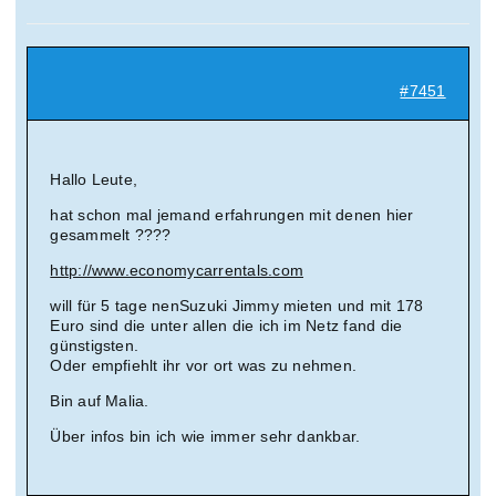
Suche
nach:
#7451
Mein 
Hallo Leute,
hat schon mal jemand erfahrungen mit denen hier
gesammelt ????
http://www.economycarrentals.com
will für 5 tage nenSuzuki Jimmy mieten und mit 178
Euro sind die unter allen die ich im Netz fand die
günstigsten.
Oder empfiehlt ihr vor ort was zu nehmen.
Bin auf Malia.
Über infos bin ich wie immer sehr dankbar.