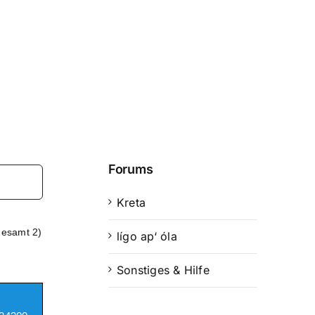
Forums
Kreta
gesamt 2)
lígo ap‘ óla
Sonstiges & Hilfe