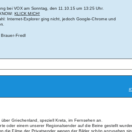
ung bei VOX am Sonntag, den 11.10.15 um 13:25 Uhr.
VOXNOW:
KLICK MICH!
l: Internet-Explorer ging nicht, jedoch Google-Chrome und
en.
 Brauer-Fredl
#
 über Griechenland, speziell Kreta, im Fernsehen an.
rte oder einem unserer Regionalsender auf die Beine gestellt wurde
 die Filme der Privatsender wegen der Bilder schön anzusehen sin