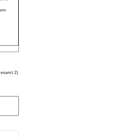
ann
gesamt 2)