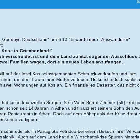
#
e „Goodbye Deutschland“ am 6.10.15 wurde über „Auswanderer“
t:
Krise in Griechenland!‘
h verschuldet ist und dem Land zuletzt sogar der Ausschluss 
 zwei Familien wagen, dort ein neues Leben anzufangen.
will auf der Insel Kos selbstgemachten Schmuck verkaufen und ihre
ziehen, um den Traum ihrer Mutter zu leben. Heike ist jedoch schlech
ch zwei Wohnungen auf Kos an. Ein finanzielles Desaster, das nicht 
 hat keine finanziellen Sorgen. Sein Vater Bernd Zimmer (59) lebt gu
n schon seit 14 Jahren in Athen und finanziert seinem Sohn den A
hen Restaurants in Athen. Doch auf dem Höhepunkt der Krise droht 
r Sekunde zu kippen.
rnsehmoderatorin Panagiota Petridou bei einem Besuch ihrer Verwa
saloniki. Auch auf dem Land hat die Wirtschaftskrise Spuren hinterl