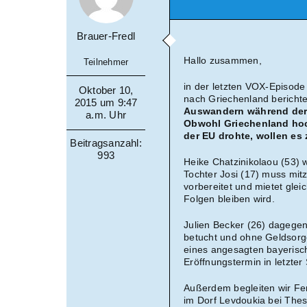
Brauer-Fredl
Hallo zusammen,
Teilnehmer
in der letzten VOX-Episod
Oktober 10,
nach Griechenland berichte
2015 um 9:47
Auswandern während der 
a.m. Uhr
Obwohl Griechenland hoc
der EU drohte, wollen es
Beitragsanzahl:
993
Heike Chatzinikolaou (53) 
Tochter Josi (17) muss mit
vorbereitet und mietet glei
Folgen bleiben wird.
Julien Becker (26) dagegen
betucht und ohne Geldsorge
eines angesagten bayerisc
Eröffnungstermin in letzte
Außerdem begleiten wir Fe
im Dorf Levdoukia bei Thes