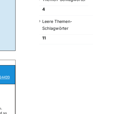
4
Leere Themen-
Schlagwörter
11
34499
n.
d so