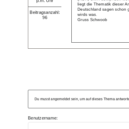
p.m. Uhr
liegt die Thematik dieser A
Deutschland sagen schon g
Beitragsanzahl:
wirds was.
96
Gruss Schwoob
Du musst angemeldet sein, um auf dieses Thema antwort
Benutzername: