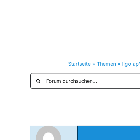
Zum
Inhalt
springen
Startseite
»
Themen
»
lígo ap