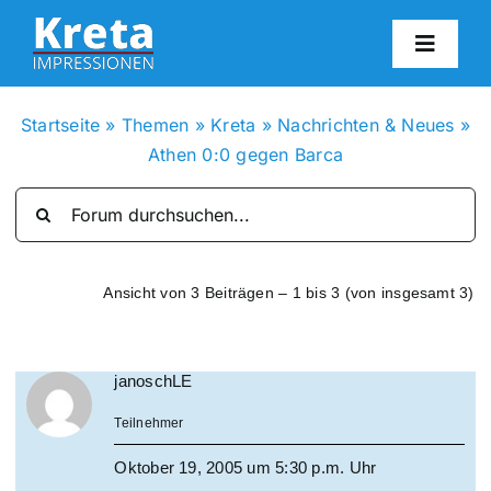
Zum
Inhalt
Toggl
springen
Navig
HO
Startseite
»
Themen
»
Kreta
»
Nachrichten & Neues
»
Athen 0:0 gegen Barca
KR
IN
Ansicht von 3 Beiträgen – 1 bis 3 (von insgesamt 3)
FO
janoschLE
BL
Teilnehmer
KON
Oktober 19, 2005 um 5:30 p.m. Uhr