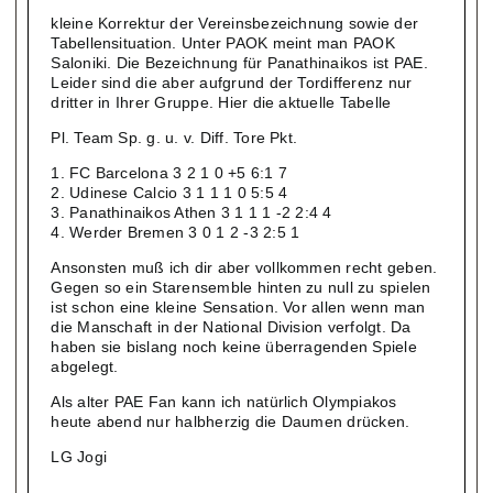
kleine Korrektur der Vereinsbezeichnung sowie der
Tabellensituation. Unter PAOK meint man PAOK
Saloniki. Die Bezeichnung für Panathinaikos ist PAE.
Leider sind die aber aufgrund der Tordifferenz nur
dritter in Ihrer Gruppe. Hier die aktuelle Tabelle
Pl. Team Sp. g. u. v. Diff. Tore Pkt.
1. FC Barcelona 3 2 1 0 +5 6:1 7
2. Udinese Calcio 3 1 1 1 0 5:5 4
3. Panathinaikos Athen 3 1 1 1 -2 2:4 4
4. Werder Bremen 3 0 1 2 -3 2:5 1
Ansonsten muß ich dir aber vollkommen recht geben.
Gegen so ein Starensemble hinten zu null zu spielen
ist schon eine kleine Sensation. Vor allen wenn man
die Manschaft in der National Division verfolgt. Da
haben sie bislang noch keine überragenden Spiele
abgelegt.
Als alter PAE Fan kann ich natürlich Olympiakos
heute abend nur halbherzig die Daumen drücken.
LG Jogi