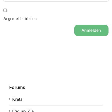
Angemeldet bleiben
Anmelden
Forums
Kreta
lígo ap‘ óla