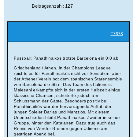
Beitragsanzahl: 127
Suche
nach:
#7678
Mein 
Fussball: Panathinaikos trotzte Barcelona ein 0:0 ab
Griechenland / Athen. In der Champions League
reichte es für Panathinaikós nicht zur Sensation, aber
der Athener Verein bot dem spanischen Starensemble
von Barcelona die Stirn. Das Team des Italieners
Malesani erkämpfte sich in der ersten Halbzeit einige
klassische Chancen, scheiterte jedoch am
Schlussmann der Gäste. Besonders positiv bei
Panathinaikós war der hervorragende Auftritt der
jungen Spieler Darlas und Mantzios. Mit diesem
Unentschieden bleibt Panathinaikós Zweiter in seiner
Gruppe, hinter den Katalanen. Dazu trug auch das
Remis von Werder Bremen gegen Udinese am
gestrigen Abend bei.