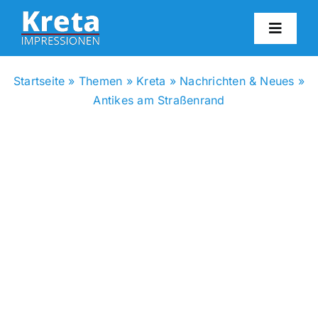
Zum
Inhalt
Toggl
springen
Navig
HO
Startseite
»
Themen
»
Kreta
»
Nachrichten & Neues
»
Antikes am Straßenrand
KR
IN
FO
BL
KON