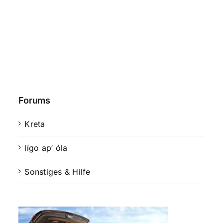
Forums
Kreta
lígo ap‘ óla
Sonstiges & Hilfe