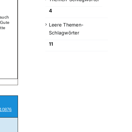
4
 auch
 Gute
Leere Themen-
tte
Schlagwörter
11
10876