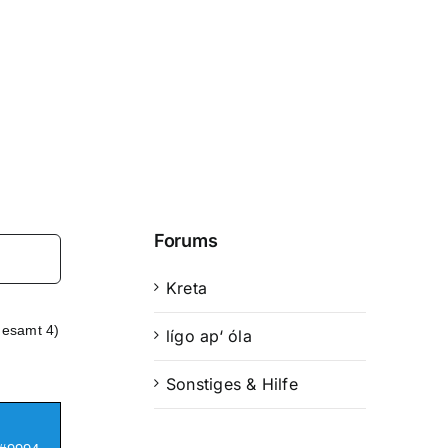
Forums
Kreta
gesamt 4)
lígo ap‘ óla
Sonstiges & Hilfe