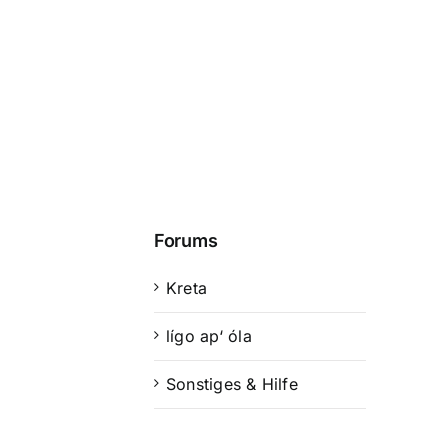
Forums
Kreta
lígo ap‘ óla
Sonstiges & Hilfe