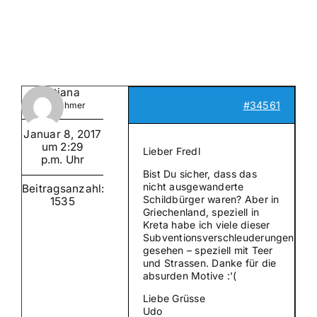
Suche
nach:
Mein 
Diktiana
#34561
Teilnehmer
Januar 8, 2017
um 2:29
Lieber Fredl
p.m. Uhr
Bist Du sicher, dass das
nicht ausgewanderte
Beitragsanzahl:
Schildbürger waren? Aber in
1535
Griechenland, speziell in
Kreta habe ich viele dieser
Subventionsverschleuderungen
gesehen – speziell mit Teer
und Strassen. Danke für die
absurden Motive :'(
Liebe Grüsse
Udo