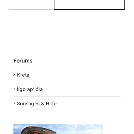
Forums
Kreta
lígo ap‘ óla
Sonstiges & Hilfe