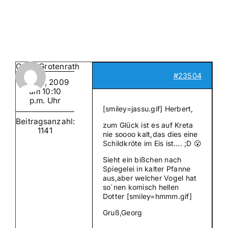
Suche
nach:
Mein 
GeorgGrotenrath
#23504
Juli 14, 2009
um 10:10
p.m. Uhr
[smiley=jassu.gif] Herbert,
Beitragsanzahl:
zum Glück ist es auf Kreta
1141
nie soooo kalt,das dies eine
Schildkröte im Eis ist…. ;D 😮
Sieht ein bißchen nach
Spiegelei in kalter Pfanne
aus,aber welcher Vogel hat
so´nen komisch hellen
Dotter [smiley=hmmm.gif]
Gruß,Georg