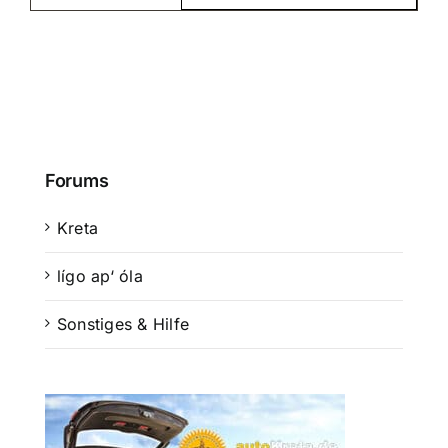
Forums
Kreta
lígo ap‘ óla
Sonstiges & Hilfe