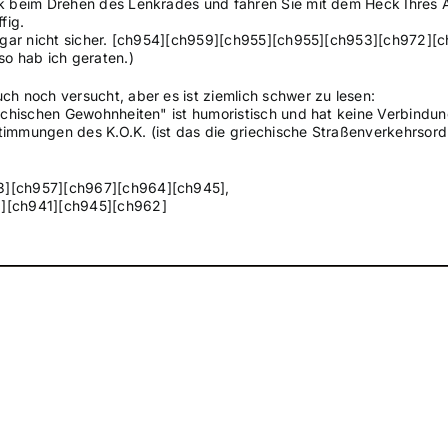
ck beim Drehen des Lenkrades und fahren Sie mit dem Heck Ihres 
fig.
ir gar nicht sicher. [ch954][ch959][ch955][ch955][ch953][ch972][
so hab ich geraten.)
ch noch versucht, aber es ist ziemlich schwer zu lesen:
iechischen Gewohnheiten" ist humoristisch und hat keine Verbindun
timmungen des K.O.K. (ist das die griechische Straßenverkehrsor
3][ch957][ch967][ch964][ch945],
1][ch941][ch945][ch962]