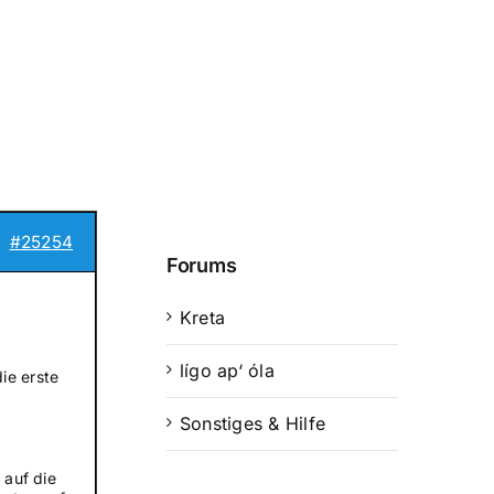
#25254
Forums
Kreta
lígo ap‘ óla
ie erste
Sonstiges & Hilfe
 auf die