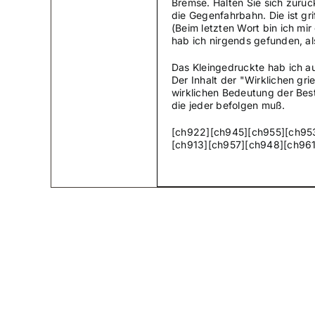
Bremse. Halten Sie sich zurü
die Gegenfahrbahn. Die ist grif
(Beim letzten Wort bin ich m
hab ich nirgends gefunden, al
Das Kleingedruckte hab ich au
Der Inhalt der "Wirklichen gr
wirklichen Bedeutung der Bes
die jeder befolgen muß.
[ch922][ch945][ch955][ch95
[ch913][ch957][ch948][ch96