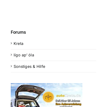
Forums
Kreta
lígo ap‘ óla
Sonstiges & Hilfe