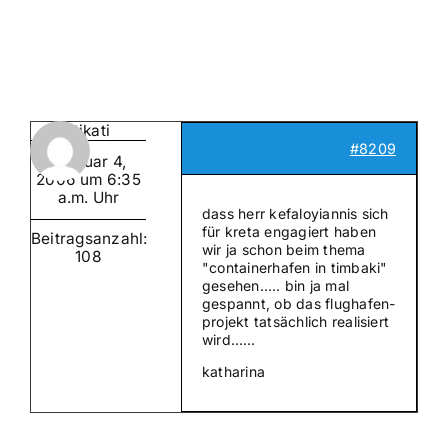
Suche
nach:
Mein 
kritikati
#8209
Februar 4,
2006 um 6:35
a.m. Uhr
dass herr kefaloyiannis sich
für kreta engagiert haben
Beitragsanzahl:
wir ja schon beim thema
108
"containerhafen in timbaki"
gesehen….. bin ja mal
gespannt, ob das flughafen-
projekt tatsächlich realisiert
wird……
katharina