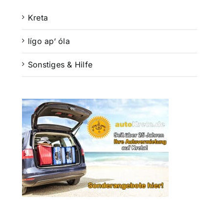
Kreta
lígo ap‘ óla
Sonstiges & Hilfe