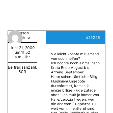
Suche
nach:
Mein 
Knossos
#25226
Teilnehmer
Juni 21, 2009
um 11:52
Vielleicht könnte mir jemand
a.m. Uhr
von euch helfen?
Ich nöchte noch einmal nach
Beitragsanzahl:
Kreta Ende August bis
603
Anfang September.
Habe schon sämtliche Billig-
Fluglinien/Angebote
durchforstet, kamen ja
einige billige Flüge zutage,
aber… ich muß ja immer von
Halle/Leipzig fliegen, weil
die anderen Flugplätze zu
weit von mir entfernt sind.
Von Berlin-Schönefeld wäre