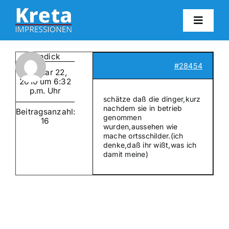
Zum
Inhalt
Toggl
springen
Navig
HO
kretadick
#28454
Februar 22,
KR
2010 um 6:32
p.m. Uhr
schätze daß die dinger,kurz
nachdem sie in betrieb
Beitragsanzahl:
IN
genommen
16
wurden,aussehen wie
mache ortsschilder.(ich
denke,daß ihr wißt,was ich
FO
damit meine)
BL
KON