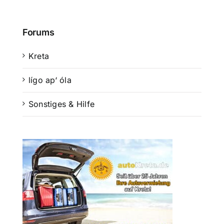
Suche
Forums
nach:
Kreta
Mein 
lígo ap‘ óla
Sonstiges & Hilfe