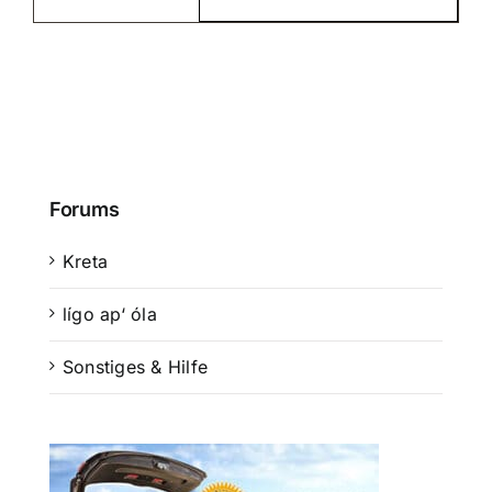
Suche
nach:
Mein 
Forums
Kreta
lígo ap‘ óla
Sonstiges & Hilfe