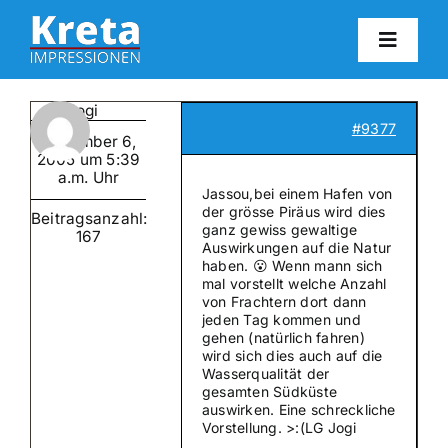
Zum
Inhalt
Toggl
springen
Navig
HO
Jogi
#9377
Dezember 6,
KR
2005 um 5:39
a.m. Uhr
Jassou,bei einem Hafen von
der grösse Piräus wird dies
Beitragsanzahl:
IN
ganz gewiss gewaltige
167
Auswirkungen auf die Natur
haben. 😮 Wenn mann sich
mal vorstellt welche Anzahl
FO
von Frachtern dort dann
jeden Tag kommen und
gehen (natürlich fahren)
BL
wird sich dies auch auf die
Wasserqualität der
gesamten Südküste
auswirken. Eine schreckliche
KON
Vorstellung. >:(LG Jogi