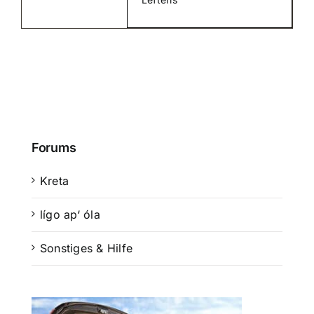
Forums
Kreta
lígo ap‘ óla
Sonstiges & Hilfe