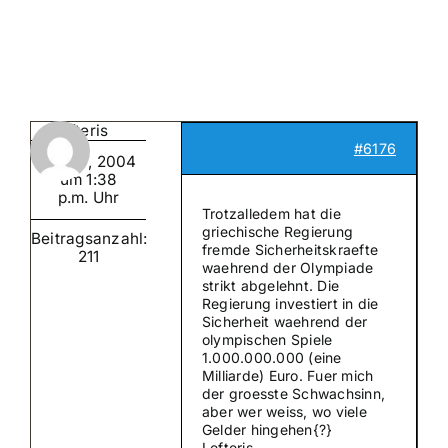
Suche
nach:
Mein 
lefteris
#6176
Juli 10, 2004
um 1:38
p.m. Uhr
Trotzalledem hat die
griechische Regierung
Beitragsanzahl:
fremde Sicherheitskraefte
211
waehrend der Olympiade
strikt abgelehnt. Die
Regierung investiert in die
Sicherheit waehrend der
olympischen Spiele
1.000.000.000 (eine
Milliarde) Euro. Fuer mich
der groesste Schwachsinn,
aber wer weiss, wo viele
Gelder hingehen{?}
Lefteris