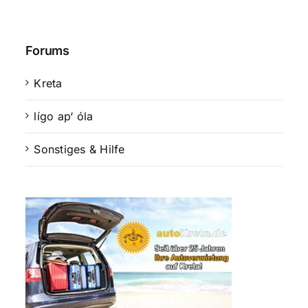
Forums
Kreta
lígo ap‘ óla
Sonstiges & Hilfe