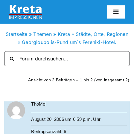
Zum
Inhalt
Toggl
springen
Navig
HO
Startseite
»
Themen
»
Kreta
»
Städte, Orte, Regionen
»
Georgioupolis-Rund um´s Fereniki-Hotel.
KR
IN
Ansicht von 2 Beiträgen – 1 bis 2 (von insgesamt 2)
FO
ThoMel
BL
August 20, 2006 um 6:59 p.m. Uhr
KON
Beitragsanzahl: 6