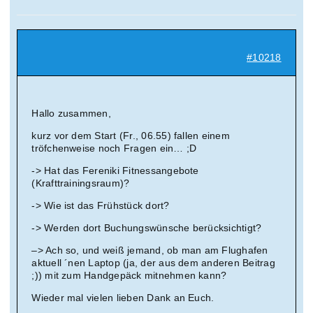
Suche
nach:
#10218
Mein 
Hallo zusammen,
kurz vor dem Start (Fr., 06.55) fallen einem
tröfchenweise noch Fragen ein… ;D
-> Hat das Fereniki Fitnessangebote
(Krafttrainingsraum)?
-> Wie ist das Frühstück dort?
-> Werden dort Buchungswünsche berücksichtigt?
–> Ach so, und weiß jemand, ob man am Flughafen
aktuell ´nen Laptop (ja, der aus dem anderen Beitrag
;)) mit zum Handgepäck mitnehmen kann?
Wieder mal vielen lieben Dank an Euch.