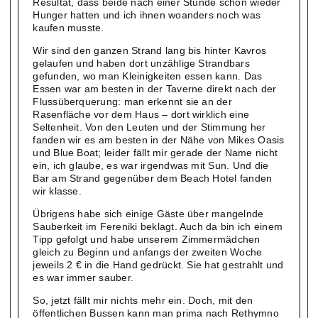
Resultat, dass beide nach einer Stunde schon wieder
Hunger hatten und ich ihnen woanders noch was
kaufen musste.
Wir sind den ganzen Strand lang bis hinter Kavros
gelaufen und haben dort unzählige Strandbars
gefunden, wo man Kleinigkeiten essen kann. Das
Essen war am besten in der Taverne direkt nach der
Flussüberquerung: man erkennt sie an der
Rasenfläche vor dem Haus – dort wirklich eine
Seltenheit. Von den Leuten und der Stimmung her
fanden wir es am besten in der Nähe von Mikes Oasis
und Blue Boat; leider fällt mir gerade der Name nicht
ein, ich glaube, es war irgendwas mit Sun. Und die
Bar am Strand gegenüber dem Beach Hotel fanden
wir klasse.
Übrigens habe sich einige Gäste über mangelnde
Sauberkeit im Fereniki beklagt. Auch da bin ich einem
Tipp gefolgt und habe unserem Zimmermädchen
gleich zu Beginn und anfangs der zweiten Woche
jeweils 2 € in die Hand gedrückt. Sie hat gestrahlt und
es war immer sauber.
So, jetzt fällt mir nichts mehr ein. Doch, mit den
öffentlichen Bussen kann man prima nach Rethymno