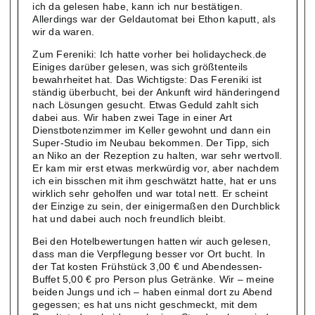
ich da gelesen habe, kann ich nur bestätigen.
Allerdings war der Geldautomat bei Ethon kaputt, als
wir da waren.
Zum Fereniki: Ich hatte vorher bei holidaycheck.de
Einiges darüber gelesen, was sich größtenteils
bewahrheitet hat. Das Wichtigste: Das Fereniki ist
ständig überbucht, bei der Ankunft wird händeringend
nach Lösungen gesucht. Etwas Geduld zahlt sich
dabei aus. Wir haben zwei Tage in einer Art
Dienstbotenzimmer im Keller gewohnt und dann ein
Super-Studio im Neubau bekommen. Der Tipp, sich
an Niko an der Rezeption zu halten, war sehr wertvoll.
Er kam mir erst etwas merkwürdig vor, aber nachdem
ich ein bisschen mit ihm geschwätzt hatte, hat er uns
wirklich sehr geholfen und war total nett. Er scheint
der Einzige zu sein, der einigermaßen den Durchblick
hat und dabei auch noch freundlich bleibt.
Bei den Hotelbewertungen hatten wir auch gelesen,
dass man die Verpflegung besser vor Ort bucht. In
der Tat kosten Frühstück 3,00 € und Abendessen-
Buffet 5,00 € pro Person plus Getränke. Wir – meine
beiden Jungs und ich – haben einmal dort zu Abend
gegessen; es hat uns nicht geschmeckt, mit dem