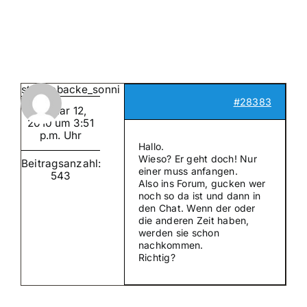
Suche
nach:
Mein 
strahlebacke_sonni
#28383
Januar 12,
2010 um 3:51
p.m. Uhr
Hallo.
Wieso? Er geht doch! Nur
Beitragsanzahl:
einer muss anfangen.
543
Also ins Forum, gucken wer
noch so da ist und dann in
den Chat. Wenn der oder
die anderen Zeit haben,
werden sie schon
nachkommen.
Richtig?