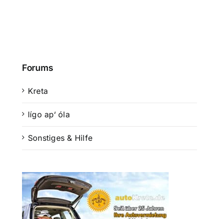
Forums
Kreta
lígo ap‘ óla
Sonstiges & Hilfe