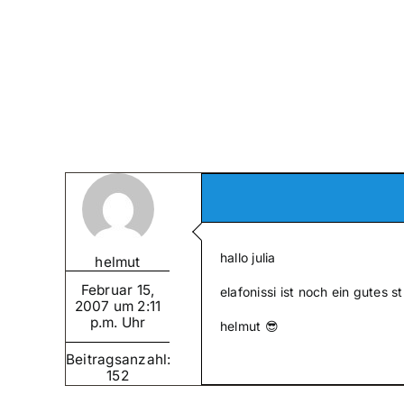
Zum
Inhalt
springen
hallo julia
helmut
Februar 15,
elafonissi ist noch ein gutes s
2007 um 2:11
p.m. Uhr
helmut 😎
Beitragsanzahl:
152