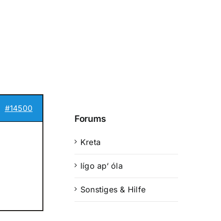
#14500
Forums
Kreta
lígo ap‘ óla
Sonstiges & Hilfe