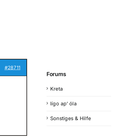
#28711
Forums
Kreta
lígo ap‘ óla
Sonstiges & Hilfe