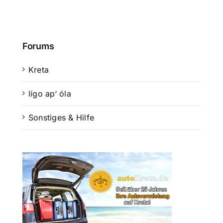
Suche
nach:
Forums
Mein 
Kreta
lígo ap‘ óla
Sonstiges & Hilfe