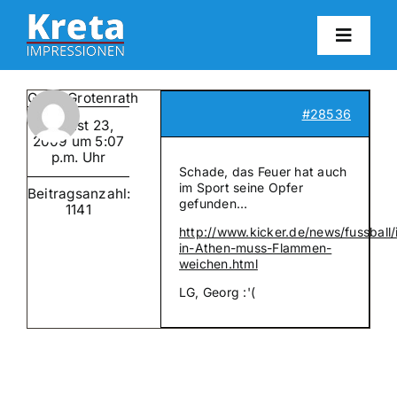
Zum
Inhalt
Toggl
springen
Navig
HO
GeorgGrotenrath
#28536
August 23,
KR
2009 um 5:07
p.m. Uhr
Schade, das Feuer hat auch
im Sport seine Opfer
Beitragsanzahl:
IN
gefunden…
1141
http://www.kicker.de/news/fussball/i
in-Athen-muss-Flammen-
FO
weichen.html
LG, Georg :'(
BL
KON