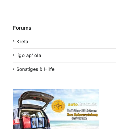
Suche
nach:
Forums
Mein 
Kreta
lígo ap‘ óla
Sonstiges & Hilfe