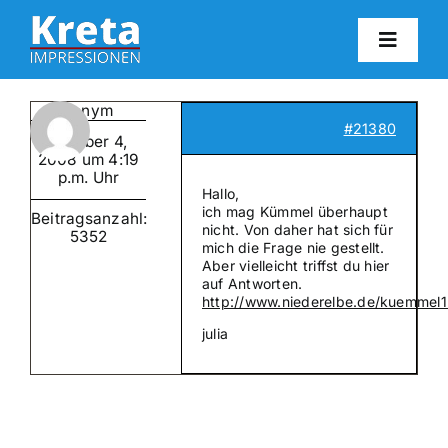
Zum
Inhalt
Toggl
springen
Navig
HO
Anonym
#21380
Oktober 4,
KR
2008 um 4:19
p.m. Uhr
Hallo,
ich mag Kümmel überhaupt
Beitragsanzahl:
IN
nicht. Von daher hat sich für
5352
mich die Frage nie gestellt.
Aber vielleicht triffst du hier
auf Antworten.
FO
http://www.niederelbe.de/kuemmel1
julia
BL
KON