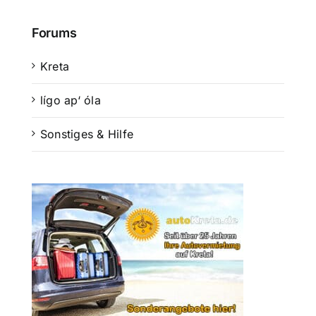
Suche
Forums
nach:
Kreta
Mein 
lígo ap‘ óla
Sonstiges & Hilfe