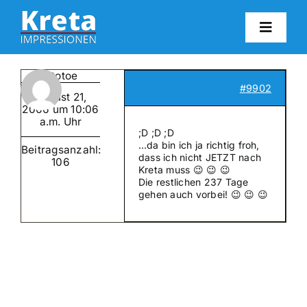
Zum
Inhalt
Toggl
springen
Navig
HO
toptotoe
#9902
August 21,
KR
2006 um 10:06
a.m. Uhr
;D ;D ;D
…da bin ich ja richtig froh,
Beitragsanzahl:
IN
dass ich nicht JETZT nach
106
Kreta muss 😉 😉 😉
Die restlichen 237 Tage
gehen auch vorbei! 😉 😉 😉
FO
BL
KON