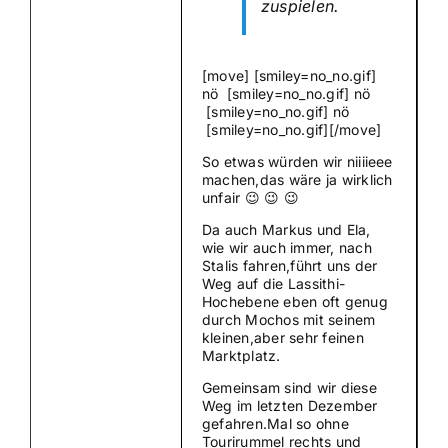
zuspielen.
[move] [smiley=no_no.gif]
nö [smiley=no_no.gif] nö
[smiley=no_no.gif] nö
[smiley=no_no.gif][/move]
So etwas würden wir niiiieee
machen,das wäre ja wirklich
unfair 😉 😉 😉
Da auch Markus und Ela,
wie wir auch immer, nach
Stalis fahren,führt uns der
Weg auf die Lassithi-
Hochebene eben oft genug
durch Mochos mit seinem
kleinen,aber sehr feinen
Marktplatz.
Gemeinsam sind wir diese
Weg im letzten Dezember
gefahren.Mal so ohne
Tourirummel rechts und