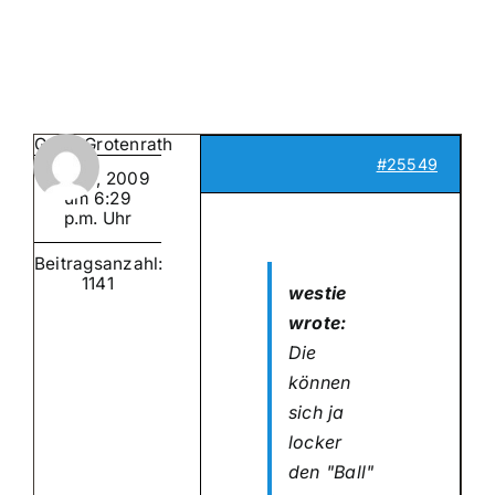
Suche
nach:
Mein 
GeorgGrotenrath
#25549
Juni 9, 2009
um 6:29
p.m. Uhr
Beitragsanzahl:
1141
westie
wrote:
Die
können
sich ja
locker
den "Ball"