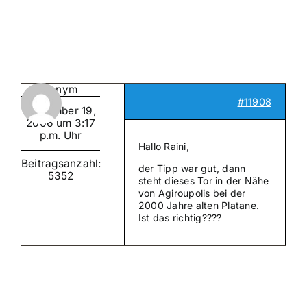
Suche
nach:
Mein 
Anonym
#11908
November 19,
2006 um 3:17
p.m. Uhr
Hallo Raini,
Beitragsanzahl:
der Tipp war gut, dann
5352
steht dieses Tor in der Nähe
von Agiroupolis bei der
2000 Jahre alten Platane.
Ist das richtig????