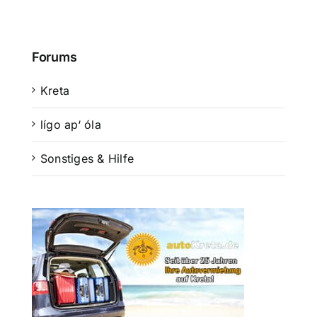
Forums
Kreta
lígo ap‘ óla
Sonstiges & Hilfe