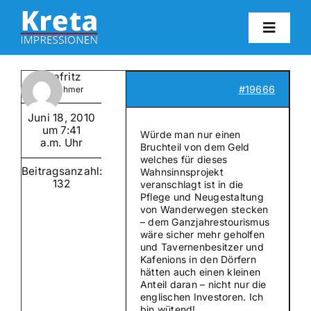
Zum
Inhalt
Toggl
springen
Navig
HO
kretafritz
#19666
Teilnehmer
KR
Juni 18, 2010
um 7:41
Würde man nur einen
a.m. Uhr
Bruchteil von dem Geld
IN
welches für dieses
Beitragsanzahl:
Wahnsinnsprojekt
132
veranschlagt ist in die
Pflege und Neugestaltung
FO
von Wanderwegen stecken
– dem Ganzjahrestourismus
wäre sicher mehr geholfen
BL
und Tavernenbesitzer und
Kafenions in den Dörfern
hätten auch einen kleinen
Anteil daran – nicht nur die
KON
englischen Investoren. Ich
bin wütend!