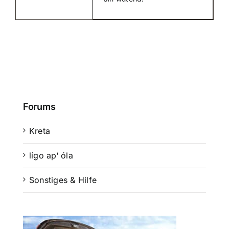
Suche
nach:
Mein 
Forums
Kreta
lígo ap‘ óla
Sonstiges & Hilfe