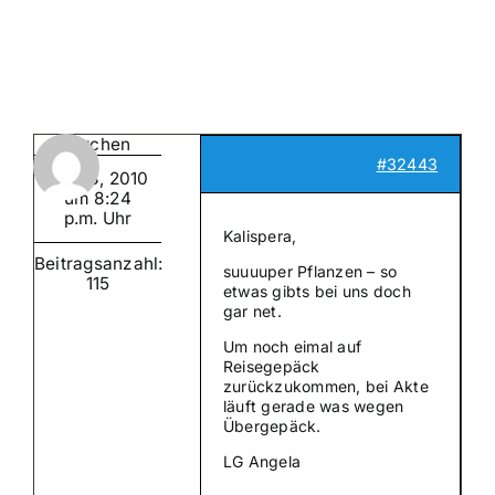
Suche
nach:
Mein 
Baerchen
#32443
Juli 13, 2010
um 8:24
p.m. Uhr
Kalispera,
Beitragsanzahl:
suuuuper Pflanzen – so
115
etwas gibts bei uns doch
gar net.
Um noch eimal auf
Reisegepäck
zurückzukommen, bei Akte
läuft gerade was wegen
Übergepäck.
LG Angela