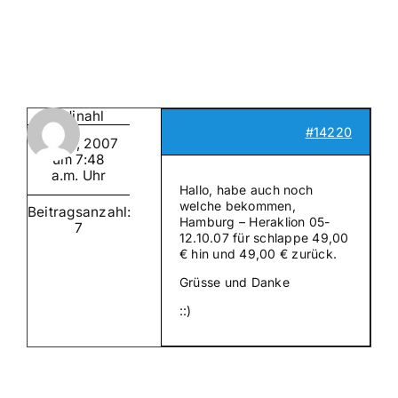
Suche
nach:
Mein 
cardinahl
#14220
Mai 9, 2007
um 7:48
a.m. Uhr
Hallo, habe auch noch
welche bekommen,
Beitragsanzahl:
Hamburg – Heraklion 05-
7
12.10.07 für schlappe 49,00
€ hin und 49,00 € zurück.
Grüsse und Danke
::)