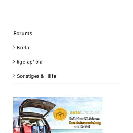
Forums
Kreta
lígo ap‘ óla
Sonstiges & Hilfe