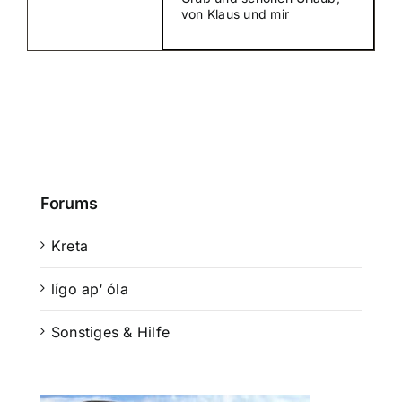
von Klaus und mir
Suche
nach:
Mein 
Forums
Kreta
lígo ap‘ óla
Sonstiges & Hilfe