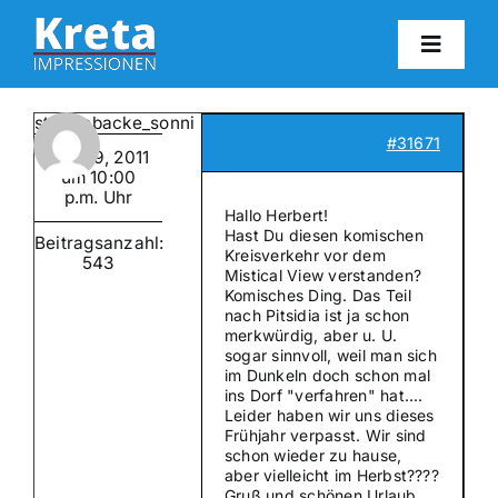
Zum
Inhalt
Toggl
springen
Navig
HO
strahlebacke_sonni
#31671
Mai 29, 2011
KR
um 10:00
p.m. Uhr
Hallo Herbert!
Hast Du diesen komischen
Beitragsanzahl:
IN
Kreisverkehr vor dem
543
Mistical View verstanden?
Komisches Ding. Das Teil
nach Pitsidia ist ja schon
FO
merkwürdig, aber u. U.
sogar sinnvoll, weil man sich
im Dunkeln doch schon mal
BL
ins Dorf "verfahren" hat….
Leider haben wir uns dieses
Frühjahr verpasst. Wir sind
schon wieder zu hause,
KON
aber vielleicht im Herbst????
Gruß und schönen Urlaub,