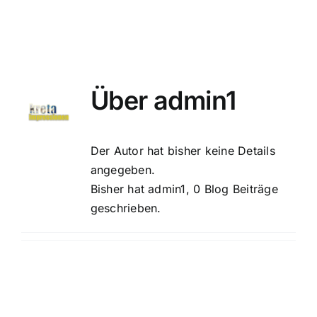
Suche
nach:
Mein 
Über
admin1
Der Autor hat bisher keine Details
angegeben.
Bisher hat admin1, 0 Blog Beiträge
geschrieben.