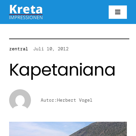
Zum
Inhalt
Toggl
springen
Navig
HO
KR
zentral
Juli 10, 2012
Kapetaniana
IN
FO
Autor:Herbert Vogel
BL
KON