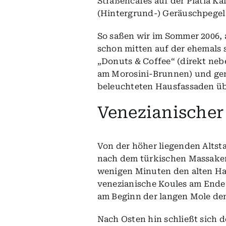
Straßencafés auf der Platia K
(Hintergrund-) Geräuschpegel 
So saßen wir im Sommer 2006, 
schon mitten auf der ehemals
„Donuts & Coffee“ (direkt nebe
am Morosini-Brunnen) und geno
beleuchteten Hausfassaden üb
Venezianischer
Von der höher liegenden Altsta
nach dem türkischen Massaker 
wenigen Minuten den alten Hafe
venezianische
Koules
am Ende 
am Beginn der langen Mole den
Nach Osten hin schließt sich 