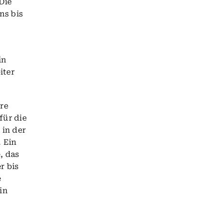
Die
ns bis
in
iter
re
für die
 in der
. Ein
, das
r bis
e
in