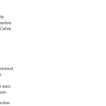
ds
lenden
 Cafés
benannt
n
n man
hen.
äuden