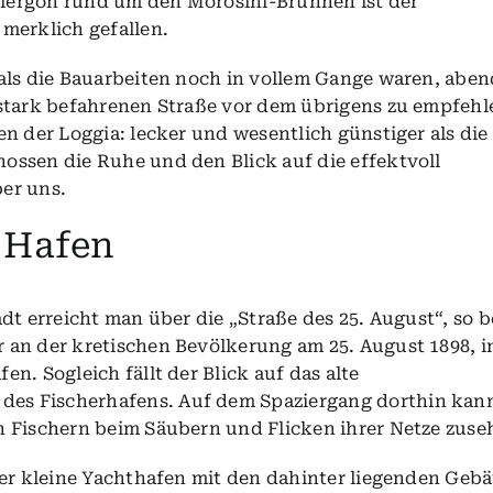
allergon rund um den Morosini-Brunnen ist der
merklich gefallen.
als die Bauarbeiten noch in vollem Gange waren, aben
 stark befahrenen Straße vor dem übrigens zu empfeh
n der Loggia: lecker und wesentlich günstiger als die
ssen die Ruhe und den Blick auf die effektvoll
er uns.
 Hafen
dt erreicht man über die „Straße des 25. August“, so 
an der kretischen Bevölkerung am 25. August 1898, i
n. Sogleich fällt der Blick auf das alte
des Fischerhafens. Auf dem Spaziergang dorthin kan
 Fischern beim Säubern und Flicken ihrer Netze zuse
der kleine Yachthafen mit den dahinter liegenden Geb