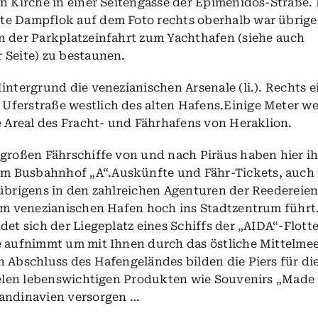
n Kirche in einer Seitengasse der Epimenidos-Straße. 
te Dampflok auf dem Foto rechts oberhalb war übrige
n der Parkplatzeinfahrt zum Yachthafen (siehe auch
 Seite) zu bestaunen.
intergrund die venezianischen Arsenale (li.). Rechts e
ferstraße westlich des alten Hafens.Einige Meter we
e Areal des Fracht- und Fährhafens von Heraklion.
 großen Fährschiffe von und nach Piräus haben hier ih
vom
Busbahnhof „A“
.Auskünfte und Fähr-Tickets, auch 
übrigens in den zahlreichen Agenturen der Reedereien
vom venezianischen Hafen hoch ins Stadtzentrum führt
det sich der Liegeplatz eines Schiffs der „AIDA“-Flotte
e aufnimmt um mit Ihnen durch das östliche Mittelmee
 Abschluss des Hafengeländes bilden die Piers für di
vielen lebenswichtigen Produkten wie Souvenirs „Made 
kandinavien versorgen …