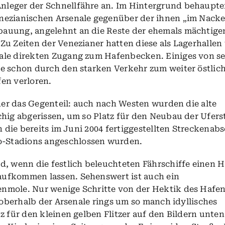
leger der Schnellfähre an. Im Hintergrund behaupte
nezianischen Arsenale gegenüber der ihnen „im Nack
auung, angelehnt an die Reste der ehemals mächtige
Zu Zeiten der Venezianer hatten diese als Lagerhallen
ale direkten Zugang zum Hafenbecken. Einiges von s
e schon durch den starken Verkehr zum weiter östlic
en verloren.
eher das Gegenteil: auch nach Westen wurden die alte
chig abgerissen, um so Platz für den Neubau der Ufers
n die bereits im Juni 2004 fertiggestellten Streckenab
o-Stadion
s angeschlossen wurden.
d, wenn die festlich beleuchteten Fährschiffe einen 
ufkommen lassen. Sehenswert ist auch ein
nmole. Nur wenige Schritte von der Hektik des Hafe
l oberhalb der Arsenale rings um so manch idyllisches
z für den kleinen gelben Flitzer auf den Bildern unten