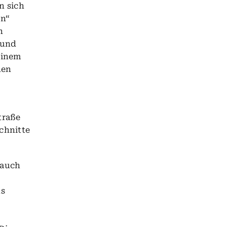
n sich
en“
n
 und
einem
hen
traße
schnitte
Hauch
ns