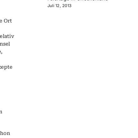
Juli 12, 2013
e Ort
elativ
nsel
,
zepte
m
chon