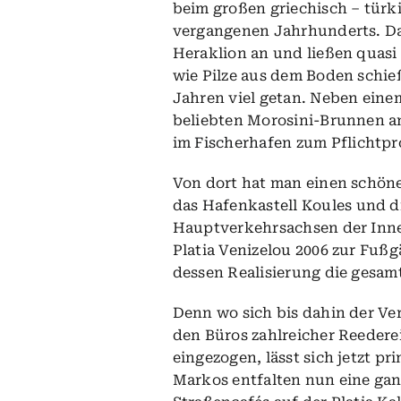
beim großen griechisch – türk
vergangenen Jahrhunderts. Dam
Heraklion an und ließen quasi
wie Pilze aus dem Boden schie
Jahren viel getan. Neben eine
beliebten Morosini-Brunnen an
im
Fischerhafen
zum Pflichtpr
Von dort hat man einen schönen
das
Hafenkastell Koules
und di
Hauptverkehrsachsen der Inne
Platia Venizelou 2006 zur Fuß
dessen Realisierung die gesamt
Denn wo sich bis dahin der Ve
den Büros zahlreicher Reedere
eingezogen, lässt sich jetzt pr
Markos entfalten nun eine gan