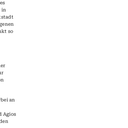
es
 in
tstadt
ngenen
nkt so
der
ur
on
rbei an
d Agios
 den