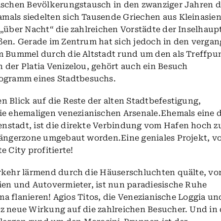
ischen Bevölkerungstausch in den zwanziger Jahren d
als siedelten sich Tausende Griechen aus Kleinasien
 „über Nacht“ die zahlreichen Vorstädte der Inselhaup
ßen. Gerade im Zentrum hat sich jedoch in den verga
m Bummel durch die Altstadt rund um den als Treffpu
 der Platia
Venizelou
, gehört auch ein Besuch
ogramm eines Stadtbesuchs.
 Blick auf die Reste der alten Stadtbefestigung,
e ehemaligen venezianischen Arsenale.Ehemals eine 
nstadt, ist die direkte Verbindung vom Hafen hoch z
gängerzone umgebaut worden.Eine geniales Projekt, v
e City profitierte!
rkehr lärmend durch die Häuserschluchten quälte, vo
ien und Autovermieter, ist nun paradiesische Ruhe
ima flanieren! Agios Titos, die Venezianische Loggia un
z neue Wirkung auf die zahlreichen Besucher. Und in