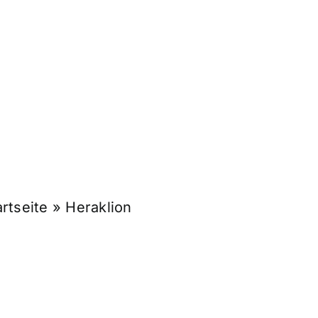
artseite
»
Heraklion