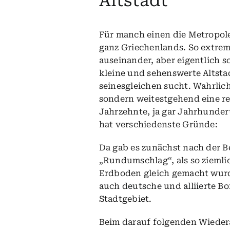
Altstadt
Für manch einen die Metropole 
ganz Griechenlands. So extrem
auseinander, aber eigentlich sc
kleine und sehenswerte Altstad
seinesgleichen sucht. Wahrlich
sondern weitestgehend eine r
Jahrzehnte, ja gar Jahrhunder
hat verschiedenste Gründe:
Da gab es zunächst nach der 
„Rundumschlag“, als so ziemlic
Erdboden gleich gemacht wurd
auch
deutsche
und
alliierte
Bom
Stadtgebiet.
Beim darauf folgenden Wiedera