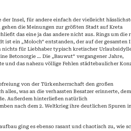
der Insel, für andere einfach der vielleicht hässlichst
 gehen die Meinungen zur größten Stadt auf Kreta
hließt das eine ja das andere nicht aus. Rings um die r
t ist ein „Moloch“ entstanden, der auf der gesamten I
 nichts für Liebhaber typisch kretischer Urlaubsidylle
eine Betonorgie … Die „Bauwut“ vergangener Jahre,
te und das nahezu völlige Fehlen städtebaulicher Kon
Befreiung von der Türkenherrschaft den großen
h alles, was an die verhassten Besatzer erinnerte, dem
e. Außerdem hinterließen natürlich
ben nach dem 2. Weltkrieg ihre deutlichen Spuren i
ufbau ging es ebenso rasant und chaotisch zu, wie s