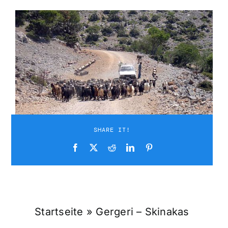
Suche
nach:
Mein 
SHARE IT!
Startseite
»
Gergeri – Skinakas