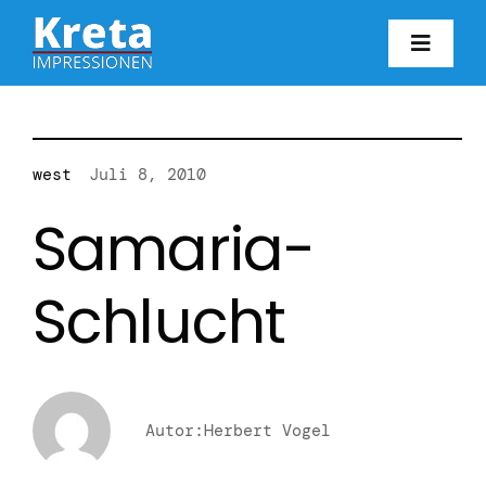
Zum
Inhalt
Toggl
springen
Navig
HO
KR
west
Juli 8, 2010
Samaria-
IN
Schlucht
FO
BL
Autor:Herbert Vogel
KON