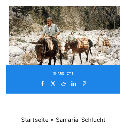
Suche
nach:
Mein 
SHARE IT!
Startseite
»
Samaria-Schlucht