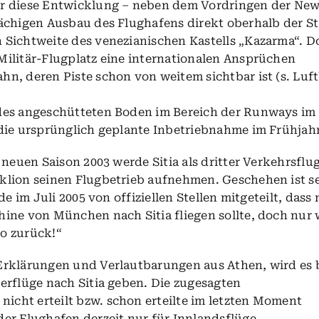
r diese Entwicklung – neben dem Vordringen der Ne
ächigen Ausbau des Flughafens direkt oberhalb der St
Sichtweite des venezianischen Kastells „Kazarma“. D
ilitär-Flugplatz eine internationalen Ansprüchen
n, deren Piste schon von weitem sichtbar ist (s. Luft
des angeschütteten Boden im Bereich der Runways im
die ursprünglich geplante Inbetriebnahme im Frühjahr
 neuen Saison 2003 werde Sitia als dritter Verkehrsfl
klion seinen Flugbetrieb aufnehmen. Geschehen ist s
de im Juli 2005 von offiziellen Stellen mitgeteilt, dass
ine von München nach Sitia fliegen sollte, doch nur
o zurück!“
rklärungen und Verlautbarungen aus Athen, wird es b
erflüge nach Sitia geben. Die zugesagten
cht erteilt bzw. schon erteilte im letzten Moment
er Flughafen derzeit nur für Innlandsflüge.