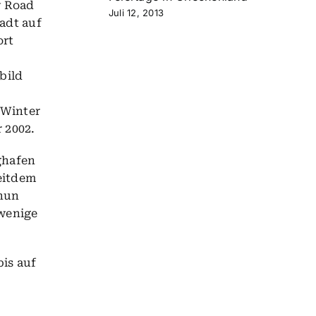
w Road
Juli 12, 2013
adt auf
ort
bild
 Winter
 2002.
ughafen
eitdem
 nun
 wenige
is auf