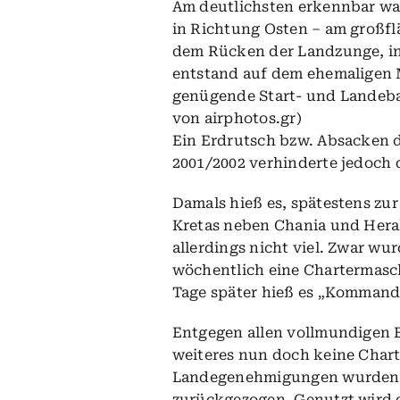
Am deutlichsten erkennbar wa
in Richtung Osten – am großfl
dem Rücken der Landzunge, in 
entstand auf dem ehemaligen M
genügende Start- und Landebah
von airphotos.gr)
Ein Erdrutsch bzw. Absacken 
2001/2002 verhinderte jedoch 
Damals hieß es, spätestens zur
Kretas neben Chania und Hera
allerdings nicht viel. Zwar wur
wöchentlich eine Chartermasch
Tage später hieß es „Kommand
Entgegen allen vollmundigen E
weiteres nun doch keine Chart
Landegenehmigungen wurden ni
zurückgezogen. Genutzt wird d