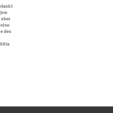
erdankt
gion
 aber
 eine
te des
Sitia