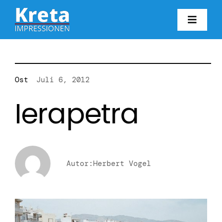
Zum
Inhalt
Toggl
springen
Navig
HO
KR
Ost
Juli 6, 2012
Ierapetra
IN
FO
Autor:Herbert Vogel
BL
KON