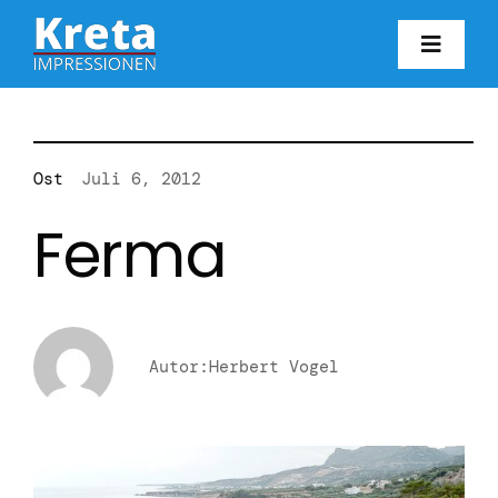
Zum
Inhalt
Toggl
springen
Navig
HO
KR
Ost
Juli 6, 2012
Ferma
IN
FO
Autor:Herbert Vogel
BL
KON