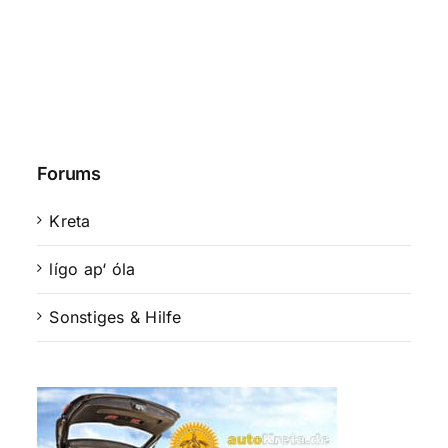
Forums
Kreta
lígo ap‘ óla
Sonstiges & Hilfe