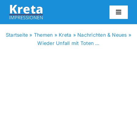
Zum
Inhalt
Toggl
springen
Navig
HO
Startseite
»
Themen
»
Kreta
»
Nachrichten & Neues
»
Wieder Unfall mit Toten …
KR
IN
FO
BL
KON